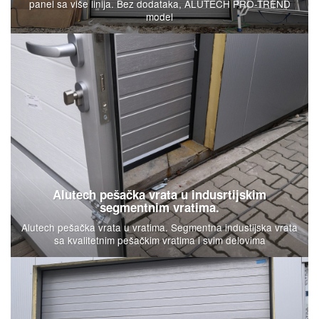
panel sa više linija. Bez dodataka, ALUTECH PRO-TREND
model
Alutech pešačka vrata u indusrtijskim
segmentnim vratima.
Alutech pešačka vrata u vratima. Segmentna industijska vrata
sa kvalitetnim pešačkim vratima i svim delovima