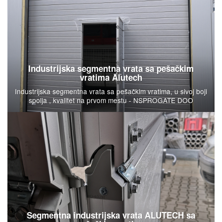
Industrijska segmentna vrata sa pešačkim
vratima Alutech
Industrijska segmentna vrata sa pešačkim vratima, u sivoj boji
spolja , kvalitet na prvom mestu - NSPROGATE DOO
Segmentna industrijska vrata ALUTECH sa