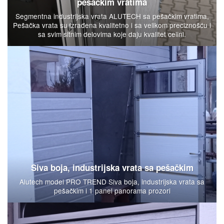
pešačkim vratima
Segmentna industrijska vrata ALUTECH sa pešačkim vratima,
Pešačka vrata su izrađena kvalitetno i sa velikom preciznošću i
sa svim sitnim delovima koje daju kvalitet celini.
Siva boja, industrijska vrata sa pešačkim
Alutech model PRO TREND Siva boja, industrijska vrata sa
pešačkim i 1 panel panorama prozori