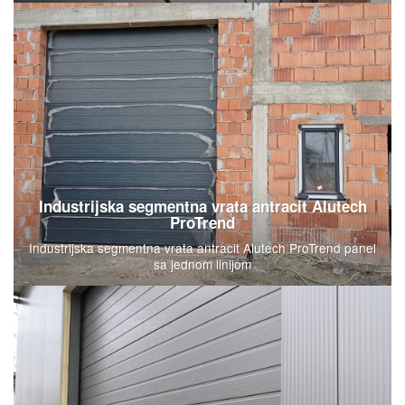
Industrijska segmentna vrata antracit Alutech
ProTrend
Industrijska segmentna vrata antracit Alutech ProTrend panel
sa jednom linijom