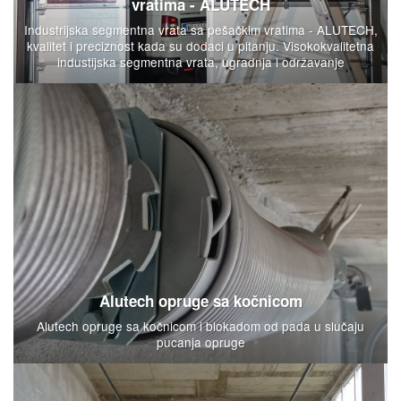
vratima - ALUTECH
Industrijska segmentna vrata sa pešačkim vratima - ALUTECH,
kvalitet i preciznost kada su dodaci u pitanju. Visokokvalitetna
industijska segmentna vrata, ugradnja i održavanje
Alutech opruge sa kočnicom
Alutech opruge sa kočnicom i blokadom od pada u slučaju
pucanja opruge