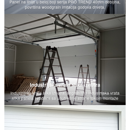
Panel na linije u beloj boji serija PRO TREND 40mm debljina,
površina woodgrain imitacija godova drveta.
Industrijska vrata slika iznutra
Industrijska vrata slika iznutra, segmentna industrijska vrata
slika panela i vodilica sa unutrašnje strane tokom montaže