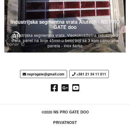
Industrijska segmentna vrata Alutech - NS PRO
GATE doo
Industrijska segmentna vrata, Visokokvalitetna industrijska
vrata, panel na linije 45mm u beloj boji sa 3 kom panorama
panela - inox šarke
nsprogate@gmail.com
+381 21 34 11 011
©2020 NS PRO GATE DOO
PRIVATNOST