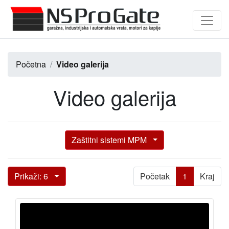
Početna
Video galerija
Video galerija
Zaštitni sistemi MPM
(current)
Prikaži: 6
Početak
1
Kraj