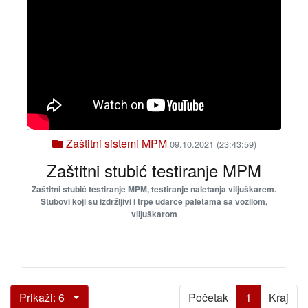
Zaštitni sistemi MPM
09.10.2021 (23:43:59)
Zaštitni stubić testiranje MPM
Zaštitni stubić testiranje MPM, testiranje naletanja viljuškarem.
Stubovi koji su izdržljivi i trpe udarce paletama sa vozilom,
viljuškarom
(current)
Prikaži: 6
Početak
1
Kraj