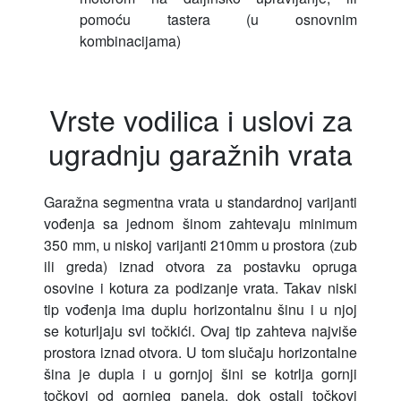
pomoću tastera (u osnovnim
kombinacijama)
Vrste vodilica i uslovi za
ugradnju garažnih vrata
Garažna segmentna vrata u standardnoj varijanti
vođenja sa jednom šinom zahtevaju minimum
350 mm, u niskoj varijanti 210mm u prostora (zub
ili greda) iznad otvora za postavku opruga
osovine i kotura za podizanje vrata. Takav niski
tip vođenja ima duplu horizontalnu šinu i u njoj
se koturljaju svi točkići. Ovaj tip zahteva najviše
prostora iznad otvora. U tom slučaju horizontalne
šina je dupla i u gornjoj šini se kotrlja gornji
točkovi od gornjeg panela, dok ostali točkovi