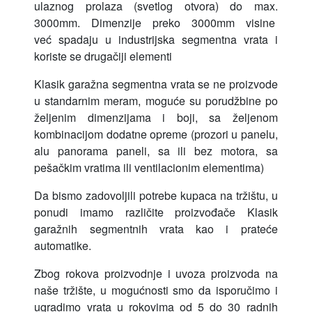
ulaznog prolaza (svetlog otvora) do max.
3000mm. Dimenzije preko 3000mm visine
već spadaju u industrijska segmentna vrata i
koriste se drugačiji elementi
Klasik garažna segmentna vrata se ne proizvode
u standarnim meram, moguće su porudžbine po
željenim dimenzijama i boji, sa željenom
kombinacijom dodatne opreme (prozori u panelu,
alu panorama paneli, sa ili bez motora, sa
pešačkim vratima ili ventilacionim elementima)
Da bismo zadovoljili potrebe kupaca na tržištu, u
ponudi imamo različite proizvođače Klasik
garažnih segmentnih vrata kao i prateće
automatike.
Zbog rokova proizvodnje i uvoza proizvoda na
naše tržište, u mogućnosti smo da isporučimo i
ugradimo vrata u rokovima od 5 do 30 radnih