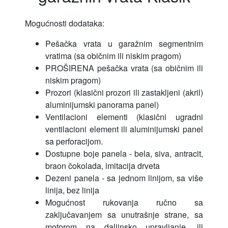
Mogućnosti dodataka:
Pešačka vrata u garažnim segmentnim
vratima (sa običnim ili niskim pragom)
PROŠIRENA pešačka vrata (sa običnim ili
niskim pragom)
Prozori (klasični prozori ili zastakljeni (akril)
aluminijumski panorama panel)
Ventilacioni elementi (klasični ugradni
ventilacioni element ili aluminijumski panel
sa perforacijom.
Dostupne boje panela - bela, siva, antracit,
braon čokolada, imitacija drveta
Dezeni panela - sa jednom linijom, sa više
linija, bez linija
Mogućnost rukovanja ručno sa
zaključavanjem sa unutrašnje strane, sa
motorom na daljinsko upravljanje, ili