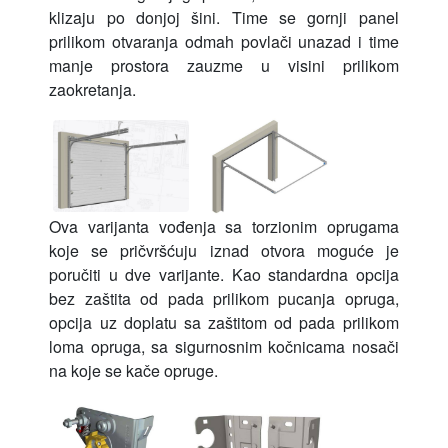
klizaju po donjoj šini. Time se gornji panel
prilikom otvaranja odmah povlači unazad i time
manje prostora zauzme u visini prilikom
zaokretanja.
Ova varijanta vođenja sa torzionim oprugama
koje se pričvršćuju iznad otvora moguće je
poručiti u dve varijante. Kao standardna opcija
bez zaštita od pada prilikom pucanja opruga,
opcija uz doplatu sa zaštitom od pada prilikom
loma opruga, sa sigurnosnim kočnicama nosači
na koje se kače opruge.