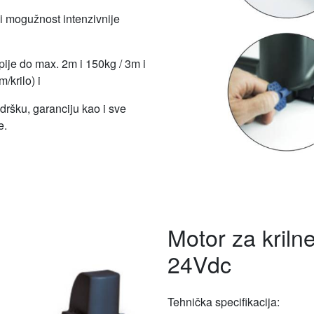
i mogužnost intenzivnije
ije do max. 2m i 150kg / 3m i
/krilo) i
dršku, garanciju kao i sve
e.
Motor za kriln
24Vdc
Tehnička specifikacija: