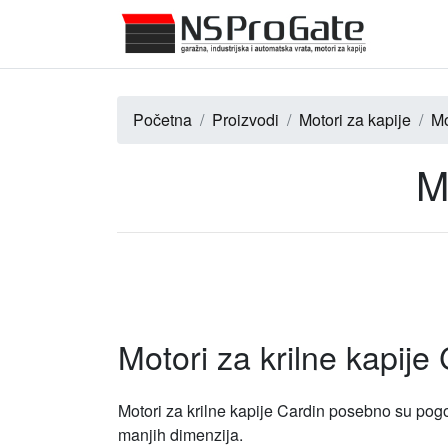
Početna
Proizvodi
Motori za kapije
Mo
M
Motori za krilne kapije
Motori za krilne kapije Cardin posebno su pog
manjih dimenzija.