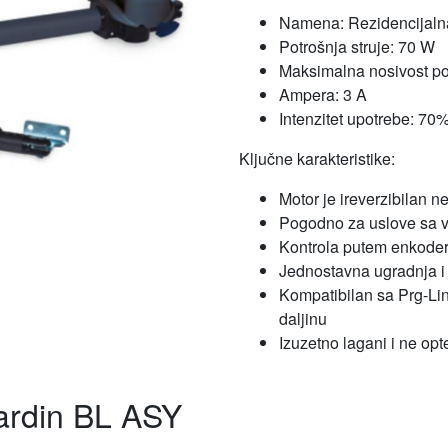
Namena: Rezidencijaln
Potrošnja struje: 70 W
Maksimalna nosivost po 
Ampera: 3 A
Intenzitet upotrebe: 70
Ključne karakteristike:
Motor je ireverzibilan n
Pogodno za uslove sa v
Kontrola putem enkode
Jednostavna ugradnja i
Kompatibilan sa Prg-Lin
daljinu
Izuzetno lagani i ne opt
Cardin BL ASY