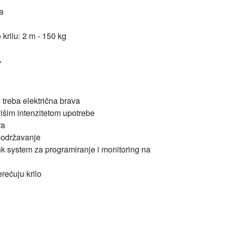
a
krilu: 2 m - 150 kg
%
e treba električna brava
išim intenzitetom upotrebe
ra
 održavanje
k system za programiranje i monitoring na
erećuju krilo