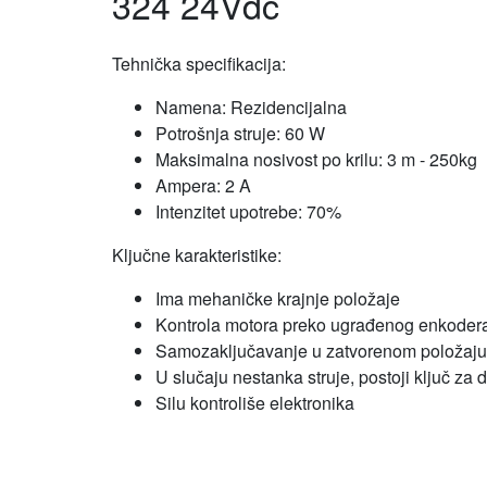
324 24Vdc
Tehnička specifikacija:
Namena: Rezidencijalna
Potrošnja struje: 60 W
Maksimalna nosivost po krilu: 3 m - 250kg
Ampera: 2 A
Intenzitet upotrebe: 70%
Ključne karakteristike:
Ima mehaničke krajnje položaje
Kontrola motora preko ugrađenog enkoder
Samozaključavanje u zatvorenom položaju
U slučaju nestanka struje, postoji ključ za
Silu kontroliše elektronika