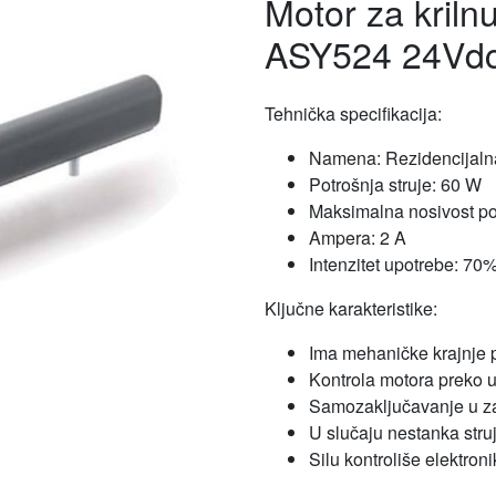
Motor za kriln
ASY524 24Vd
Tehnička specifikacija:
Namena: Rezidencijaln
Potrošnja struje: 60 W
Maksimalna nosivost po 
Ampera: 2 A
Intenzitet upotrebe: 70
Ključne karakteristike:
Ima mehaničke krajnje 
Kontrola motora preko
Samozaključavanje u z
U slučaju nestanka struj
Silu kontroliše elektron