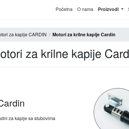
(cur
Početna
O nama
Proizvodi
tori za kapije CARDIN
Motori za krilne kapije Cardin
otori za krilne kapije Card
 Cardin
odni za kapije sa stubovima