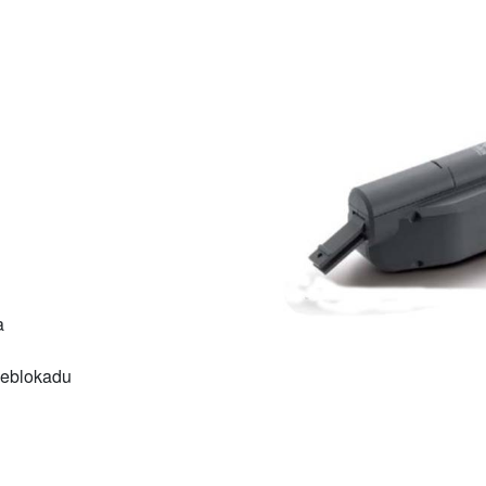
a
 deblokadu