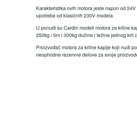
Karakteristika ovih motora jeste napon od 24V 
upotrebe od klasičnih 230V modela
U ponudi su Cardin modeli motora za krilne kap
250kg / 5m i 300kg dužine i težine jednog kril (m
Proizvođač motora za krilne kapije koji nudi po
neophodne rezervne delove za svoje proizvod