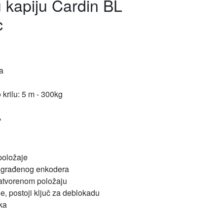
u kapiju Cardin BL
c
a
krilu: 5 m - 300kg
%
položaje
 ugrađenog enkodera
atvorenom položaju
e, postoji ključ za deblokadu
ika