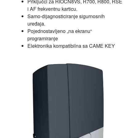
Priključci za RIOCN8VS, R700, R800, RSE
i AF frekventnu karticu.
Samo-dijagnosticiranje sigurnosnih
uređaja.
Pojednostavljeno „na ekranu“
programiranje
Elektronika kompatibilna sa CAME KEY