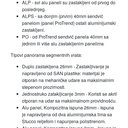
ALP - svi alu paneli su zastakljeni od prvog do
poslednjeg.
ALPS - sa donjim (prvim) 40mm sendvič
panelom (panel ProTrend) ostali aluminijumski
zastakljeni.
PO - od ProTrend sendvič panela 40mm sa
jednim ili više alu zastakljenim panelima
Tipovi panorama segmentnih vrata:
Duplo zastakljena 26mm - Zastakljivanje je
napravljeno od SAN plastike: materijal je
otporan na mehaničke udare sa maksimalnim
stepenom prozirnosti.
Jednostruko zatakljicanje 3mm - Koristi se akril
otporan na udar sa maksimalnom providnošću.
Alu panel, Kompozitna ispuna 26mm - Ispuna
je napravljena od dva aluminijumska lima sa
Stucco reljefom i napunjena polistirenom.