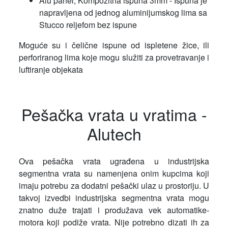
Alu panel, Kompozitna ispuna 3mm - Ispuna je
napravljena od jednog aluminijumskog lima sa
Stucco reljefom bez ispune
Moguće su i čelične ispune od ispletene žice, ili
perforiranog lima koje mogu služiti za provetravanje i
luftiranje objekata
Pešačka vrata u vratima -
Alutech
Ova pešačka vrata ugrađena u industrijska
segmentna vrata su namenjena onim kupcima koji
imaju potrebu za dodatni pešački ulaz u prostoriju. U
takvoj izvedbi industrijska segmentna vrata mogu
znatno duže trajati i produžava vek automatike-
motora koji podiže vrata. Nije potrebno dizati ih za