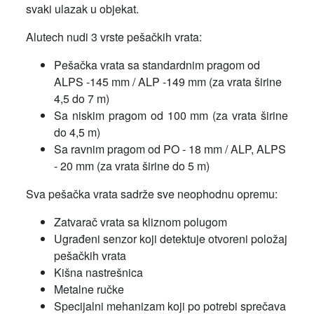
svaki ulazak u objekat.
Alutech nudi 3 vrste pešačkih vrata:
Pešačka vrata sa standardnim pragom od
ALPS -145 mm / ALP -149 mm (za vrata širine
4,5 do 7 m)
Sa niskim pragom od 100 mm (za vrata širine
do 4,5 m)
Sa ravnim pragom od PO - 18 mm / ALP, ALPS
- 20 mm (za vrata širine do 5 m)
Sva pešačka vrata sadrže sve neophodnu opremu:
Zatvarač vrata sa kliznom polugom
Ugrađeni senzor koji detektuje otvoreni položaj
pešačkih vrata
Kišna nastrešnica
Metalne ručke
Specijalni mehanizam koji po potrebi sprečava