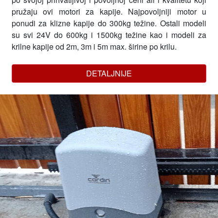
pružaju ovi motori za kapije. Najpovoljniji motor u
ponudi za klizne kapije do 300kg težine. Ostali modeli
su svi 24V do 600kg i 1500kg težine kao i modeli za
krilne kapije od 2m, 3m i 5m max. širine po krilu.
DETALJNIJE