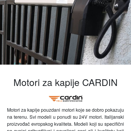
Motori za kapije CARDIN
Motori za kapije pouzdani motori koje se dobro pokazuju
na terenu. Svi modeli u ponudi su 24V motori. Italijanski
proizvođač evropskog kvaliteta. Modeli koji su specifični
po svojoj prihvatljivoj i povoljnoj ceni ali i kvalitetu koji