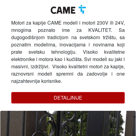
Motori za kapije CAME modeli i motori 230V ili 24V,
mnogima poznato ime za KVALITET. Sa
dugogodišnjom tradicijom na svetskom tržištu, sa
poznatim modelima, inovacijama i novinama koji
prate svetsku tehnologiju. Visoko kvalitetne
elektronike i motora kao i kućišta. Svi modeli su jaki i
masivni, izdržljivi. Visoko kvalitetni motori za kapije,
raznovrsni modeli spremni da zadovolje i one
najzahtevnije korisnike.
DETALJNIJE