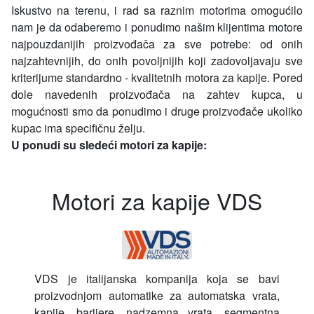
Iskustvo na terenu, i rad sa raznim motorima omogućilo
nam je da odaberemo i ponudimo našim klijentima motore
najpouzdanijih proizvođača za sve potrebe: od onih
najzahtevnijih, do onih povoljnijih koji zadovoljavaju sve
kriterijume standardno - kvalitetnih motora za kapije. Pored
dole navedenih proizvođača na zahtev kupca, u
mogućnosti smo da ponudimo i druge proizvođače ukoliko
kupac ima specifičnu želju.
U ponudi su sledeći motori za kapije:
Motori za kapije VDS
VDS je italijanska kompanija koja se bavi
proizvodnjom automatike za automatska vrata,
kapije, barijere, nadzemna vrata, segmentna