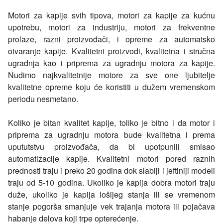
Motori za kapije svih tipova, motori za kapije za kućnu
upotrebu, motori za industriju, motori za frekventne
prolaze, razni proizvođači, i opreme za automatsko
otvaranje kapije. Kvalitetni proizvodi, kvalitetna i stručna
ugradnja kao i priprema za ugradnju motora za kapije.
Nudimo najkvalitetnije motore za sve one ljubitelje
kvalitetne opreme koju će koristiti u dužem vremenskom
periodu nesmetano.
Koliko je bitan kvalitet kapije, toliko je bitno i da motor i
priprema za ugradnju motora bude kvalitetna i prema
upututstvu proizvođača, da bi upotpunili smisao
automatizacije kapije. Kvalitetni motori pored raznih
prednosti traju i preko 20 godina dok slabiji i jeftiniji modeli
traju od 5-10 godina. Ukoliko je kapija dobra motori traju
duže, ukoliko je kapija lošijeg stanja ili se vremenom
stanje pogorša smanjuje vek trajanja motora ili pojačava
habanje delova koji trpe opterećenje.