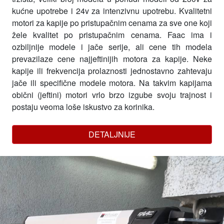
kućne upotrebe i 24v za intenzivnu upotrebu. Kvalitetni
motori za kapije po pristupačnim cenama za sve one koji
žele kvalitet po pristupačnim cenama. Faac ima i
ozbiljnije modele i jače serije, ali cene tih modela
prevazilaze cene najjeftinijih motora za kapije. Neke
kapije ili frekvencija prolaznosti jednostavno zahtevaju
jače ili specifične modele motora. Na takvim kapijama
obični (jeftini) motori vrlo brzo izgube svoju trajnost i
postaju veoma loše iskustvo za korinika.
DETALJNIJE