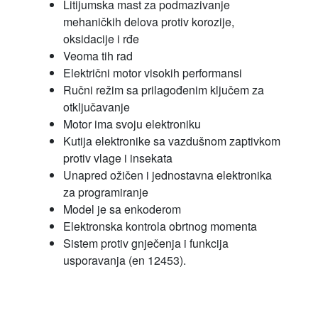
Litijumska mast za podmazivanje
mehaničkih delova protiv korozije,
oksidacije i rđe
Veoma tih rad
Električni motor visokih performansi
Ručni režim sa prilagođenim ključem za
otključavanje
Motor ima svoju elektroniku
Kutija elektronike sa vazdušnom zaptivkom
protiv vlage i insekata
Unapred ožičen i jednostavna elektronika
za programiranje
Model je sa enkoderom
Elektronska kontrola obrtnog momenta
Sistem protiv gnječenja i funkcija
usporavanja (en 12453).