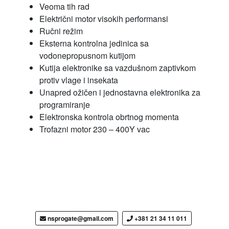
Veoma tih rad
Električni motor visokih performansi
Ručni režim
Eksterna kontrolna jedinica sa
vodonepropusnom kutijom
Kutija elektronike sa vazdušnom zaptivkom
protiv vlage i insekata
Unapred ožičen i jednostavna elektronika za
programiranje
Elektronska kontrola obrtnog momenta
Trofazni motor 230 – 400Y vac
nsprogate@gmail.com
+381 21 34 11 011