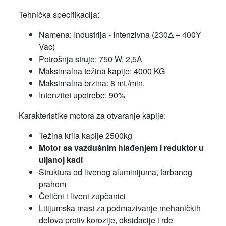
Tehnička specifikacija:
Namena: Industrija - Intenzivna (230Δ – 400Y
Vac)
Potrošnja struje: 750 W, 2,5A
Maksimalna težina kapije: 4000 KG
Maksimalna brzina: 8 mt./min.
Intenzitet upotrebe: 90%
Karakteristike motora za otvaranje kapije:
Težina krila kapije 2500kg
Motor sa vazdušnim hlađenjem i reduktor u
uljanoj kadi
Struktura od livenog aluminijuma, farbanog
prahom
Čelični i liveni zupčanici
Litijumska mast za podmazivanje mehaničkih
delova protiv korozije, oksidacije i rđe