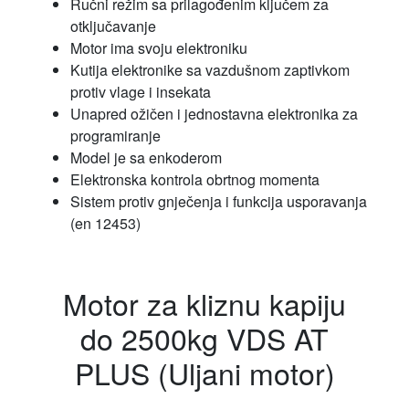
Ručni režim sa prilagođenim ključem za
otključavanje
Motor ima svoju elektroniku
Kutija elektronike sa vazdušnom zaptivkom
protiv vlage i insekata
Unapred ožičen i jednostavna elektronika za
programiranje
Model je sa enkoderom
Elektronska kontrola obrtnog momenta
Sistem protiv gnječenja i funkcija usporavanja
(en 12453)
Motor za kliznu kapiju
do 2500kg VDS AT
PLUS (Uljani motor)