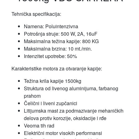
Tehnička specifikacija:
Namena: Poluintenzivna
Potrošnja struje: 500 W, 2A, 16uF
Maksimalna težina kapije: 800 KG
Maksimalna brzina: 10 mt./min.
Intenzitet upotrebe: 50%
Karakteristike motora za otvaranje kapije:
Težina krila kapije 1500kg
Struktura od livenog aluminijuma, farbanog
prahom
Čelični i liveni zupčanici
Litijumska mast za podmazivanje mehaničkih
delova protiv korozije, oksidacije i rđe
Veoma tih rad
Električni motor visokih performansi