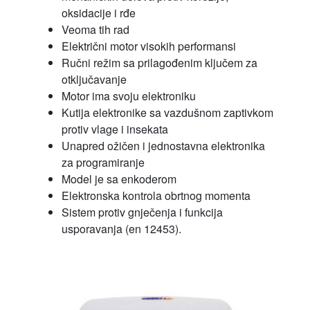
oksidacije i rđe
Veoma tih rad
Električni motor visokih performansi
Ručni režim sa prilagođenim ključem za
otključavanje
Motor ima svoju elektroniku
Kutija elektronike sa vazdušnom zaptivkom
protiv vlage i insekata
Unapred ožičen i jednostavna elektronika
za programiranje
Model je sa enkoderom
Elektronska kontrola obrtnog momenta
Sistem protiv gnječenja i funkcija
usporavanja (en 12453).