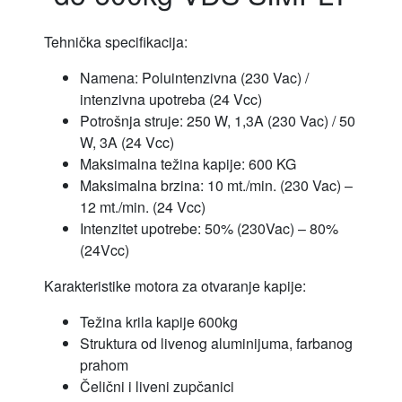
Tehnička specifikacija:
Namena: Poluintenzivna (230 Vac) /
intenzivna upotreba (24 Vcc)
Potrošnja struje: 250 W, 1,3A (230 Vac) / 50
W, 3A (24 Vcc)
Maksimalna težina kapije: 600 KG
Maksimalna brzina: 10 mt./min. (230 Vac) –
12 mt./min. (24 Vcc)
Intenzitet upotrebe: 50% (230Vac) – 80%
(24Vcc)
Karakteristike motora za otvaranje kapije:
Težina krila kapije 600kg
Struktura od livenog aluminijuma, farbanog
prahom
Čelični i liveni zupčanici