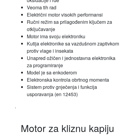
oksidacije i rđe
Veoma tih rad
Električni motor visokih performansi
Ručni režim sa prilagođenim ključem za
otključavanje
Motor ima svoju elektroniku
Kutija elektronike sa vazdušnom zaptivkom
protiv vlage i insekata
Unapred ožičen i jednostavna elektronika
za programiranje
Model je sa enkoderom
Elektronska kontrola obrtnog momenta
Sistem protiv gnječenja i funkcija
usporavanja (en 12453)
.
Motor za kliznu kapiju