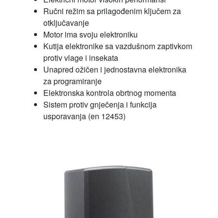
Ručni režim sa prilagođenim ključem za
otključavanje
Motor ima svoju elektroniku
Kutija elektronike sa vazdušnom zaptivkom
protiv vlage i insekata
Unapred ožičen i jednostavna elektronika
za programiranje
Elektronska kontrola obrtnog momenta
Sistem protiv gnječenja i funkcija
usporavanja (en 12453)