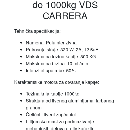
do 1000kg VDS
CARRERA
Tehnička specifikacija:
Namena: Poluintenzivna
Potrošnja struje: 330 W, 2A, 12,5uF
Maksimalna težina kapije: 800 KG
Maksimalna brzina: 10 mt./min.
Intenzitet upotrebe: 50%
Karakteristike motora za otvaranje kapije:
Težina krila kapije 1000kg
Struktura od livenog aluminijuma, farbanog
prahom
Čelični i liveni zupčanici
Litijumska mast za podmazivanje
mehaničkih delova protiv korozije,