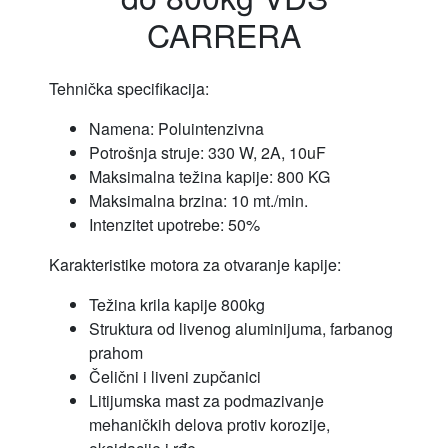
CARRERA
Tehnička specifikacija:
Namena: Poluintenzivna
Potrošnja struje: 330 W, 2A, 10uF
Maksimalna težina kapije: 800 KG
Maksimalna brzina: 10 mt./min.
Intenzitet upotrebe: 50%
Karakteristike motora za otvaranje kapije:
Težina krila kapije 800kg
Struktura od livenog aluminijuma, farbanog
prahom
Čelični i liveni zupčanici
Litijumska mast za podmazivanje
mehaničkih delova protiv korozije,