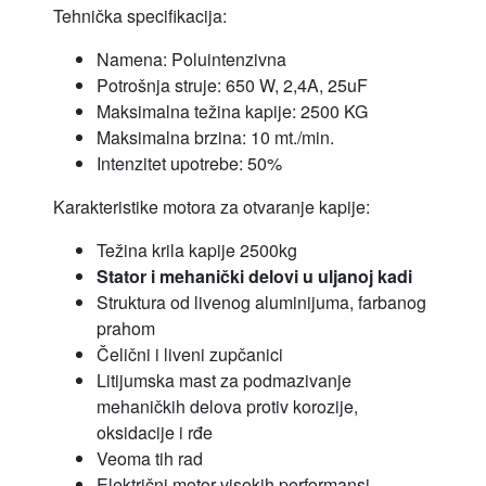
Tehnička specifikacija:
Namena: Poluintenzivna
Potrošnja struje: 650 W, 2,4A, 25uF
Maksimalna težina kapije: 2500 KG
Maksimalna brzina: 10 mt./min.
Intenzitet upotrebe: 50%
Karakteristike motora za otvaranje kapije:
Težina krila kapije 2500kg
Stator i mehanički delovi u uljanoj kadi
Struktura od livenog aluminijuma, farbanog
prahom
Čelični i liveni zupčanici
Litijumska mast za podmazivanje
mehaničkih delova protiv korozije,
oksidacije i rđe
Veoma tih rad
Električni motor visokih performansi